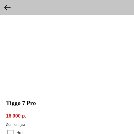
Tiggo 7 Pro
16 000
р.
Доп. опции
Нет